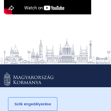
Sütik engedélyezése
© 2026 Külügyminisztérium