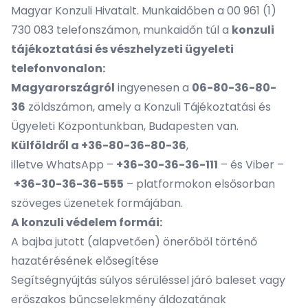
Magyar Konzuli Hivatalt. Munkaidőben a 00 961 (1)
730 083 telefonszámon, munkaidőn túl a
konzuli
tájékoztatási és vészhelyzeti ügyeleti
telefonvonalon:
Magyarországról
ingyenesen a
06-80-36-80-
36
zöldszámon, amely a Konzuli Tájékoztatási és
Ügyeleti Központunkban, Budapesten van.
Külföldről a +36-80-36-80-36
,
illetve WhatsApp –
+36-30-36-36-111
– és Viber –
+36-30-36-36-555
– platformokon elsősorban
szöveges üzenetek formájában.
A konzuli védelem formái:
A bajba jutott (alapvetően) önerőből történő
hazatérésének elősegítése
Segítségnyújtás súlyos sérüléssel járó baleset vagy
erőszakos bűncselekmény áldozatának