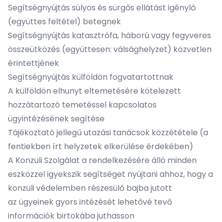
Segítségnyújtás súlyos és sürgős ellátást igénylő
(együttes feltétel) betegnek
Segítségnyújtás katasztrófa, háború vagy fegyveres
összeütközés (együttesen: válsághelyzet) közvetlen
érintettjének
Segítségnyújtás külföldön fogvatartottnak
A külföldön elhunyt eltemetésére kötelezett
hozzátartozó temetéssel kapcsolatos
ügyintézésének segítése
Tájékoztató jellegű utazási tanácsok közzététele (a
fentiekben írt helyzetek elkerülése érdekében)
A Konzuli Szolgálat a rendelkezésére álló minden
eszközzel igyekszik segítséget nyújtani ahhoz, hogy a
konzuli védelemben részesülő bajba jutott
az ügyeinek gyors intézését lehetővé tevő
információk birtokába juthasson