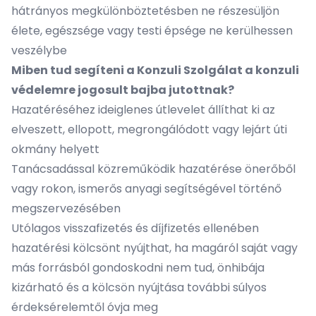
hátrányos megkülönböztetésben ne részesüljön
élete, egészsége vagy testi épsége ne kerülhessen
veszélybe
Miben tud segíteni a Konzuli Szolgálat a konzuli
védelemre jogosult bajba jutottnak?
Hazatéréséhez ideiglenes útlevelet állíthat ki az
elveszett, ellopott, megrongálódott vagy lejárt úti
okmány helyett
Tanácsadással közreműködik hazatérése önerőből
vagy rokon, ismerős anyagi segítségével történő
megszervezésében
Utólagos visszafizetés és díjfizetés ellenében
hazatérési kölcsönt nyújthat, ha magáról saját vagy
más forrásból gondoskodni nem tud, önhibája
kizárható és a kölcsön nyújtása további súlyos
érdeksérelemtől óvja meg